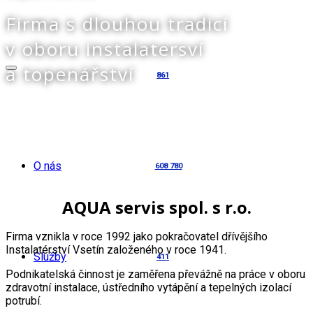
Firma s dlouhou tradicí
v oboru instalatersví
a topenářství
861
O nás
608 780
AQUA servis spol. s r.o.
Firma vznikla v roce 1992 jako pokračovatel dřívějšího
Instalatérství Vsetín založeného v roce 1941.
Služby
411
Podnikatelská činnost je zaměřena převážně na práce v oboru
zdravotní instalace, ústředního vytápění a tepelných izolací
potrubí.