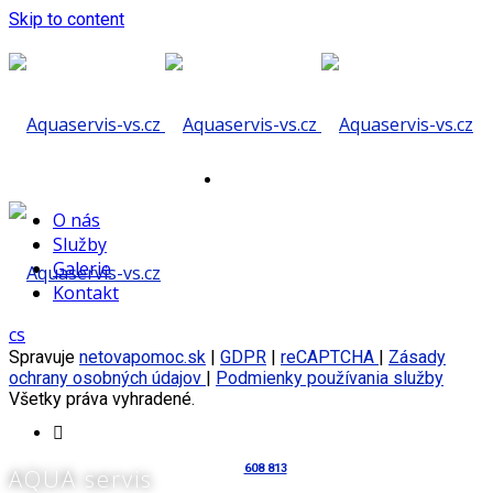
Skip to content
Zde vám
O nás
Služby
Galerie
Kontakt
pomůžeme
cs
Spravuje
netovapomoc.sk
|
GDPR
|
reCAPTCHA
|
Zásady
ochrany osobných údajov
|
Podmienky používania služby
Všetky práva vyhradené.
608 813
AQUA servis