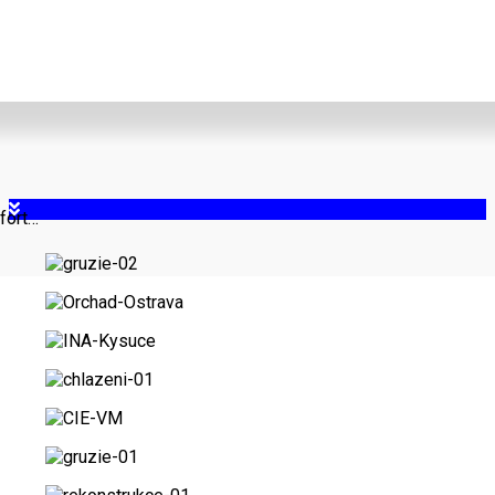
fort…